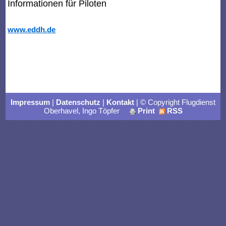
Informationen für Piloten
www.eddh.de
Impressum
|
Datenschutz
|
Kontakt
| © Copyright Flugdienst
Oberhavel, Ingo Töpfer
Print
RSS